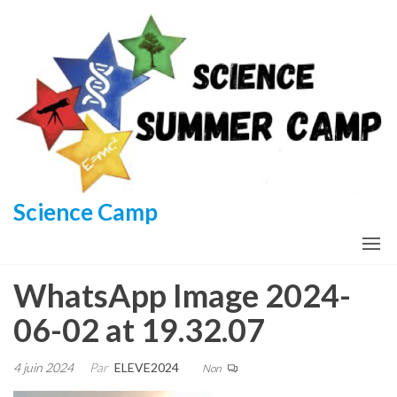
Aller
au
contenu
Science Camp
WhatsApp Image 2024-
06-02 at 19.32.07
4 juin 2024
Par
ELEVE2024
Non