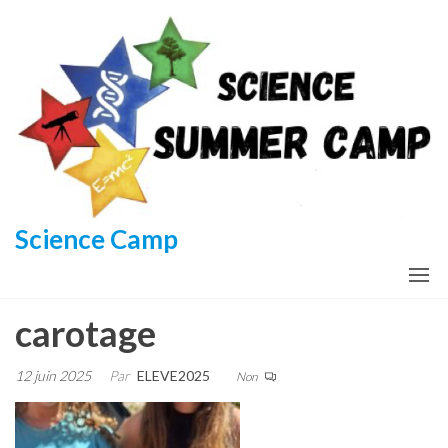
Aller
au
contenu
Science Camp
carotage
12 juin 2025
Par
ELEVE2025
Non