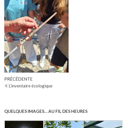
Navigation
Article
PRÉCÉDENTE
précédent
L’inventaire écologique
de
l’article
QUELQUES IMAGES… AU FIL DES HEURES