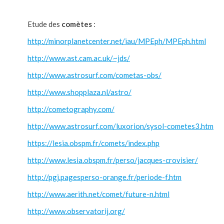
Etude des
comètes
:
http://minorplanetcenter.net/iau/MPEph/MPEph.html
http://www.ast.cam.ac.uk/~jds/
http://www.astrosurf.com/cometas-obs/
http://www.shopplaza.nl/astro/
http://cometography.com/
http://www.astrosurf.com/luxorion/sysol-cometes3.htm
https://lesia.obspm.fr/comets/index.php
http://www.lesia.obspm.fr/perso/jacques-crovisier/
http://pgj.pagesperso-orange.fr/periode-f.htm
http://www.aerith.net/comet/future-n.html
http://www.observatorij.org/