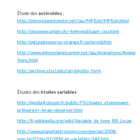
Étude des
astéroïdes
:
http://minorplanetcenter.net/iau/MPEph/MPEph.html
http://obswww.unige.ch/~behrend/page_cou.html
http://pgj.pagesperso-orange.fr/asteroid.htm
http://www.minorplanetcenter.net/iau/Animations/Anima
tions.html
http://archive.stsci.edu/cgi-bin/dss_form
Études des
étoiles variables
http://media4.obspm.fr/public/FSU/pages_etalonnage-
primaire/rr-lyrae-observer.html
http://fr.wikipedia.org/wiki/Variable_de_type_RR_Lyrae
http://www.planetastronomy.com/special/2008-
special/01dec07/JPM-et-variables-SAF.htm