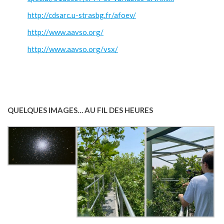
http://cdsarc.u-strasbg.fr/afoev/
http://www.aavso.org/
http://www.aavso.org/vsx/
QUELQUES IMAGES… AU FIL DES HEURES