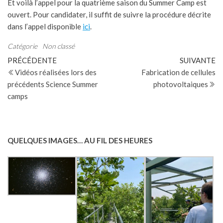
Et voilà l’appel pour la quatrième saison du Summer Camp est
ouvert. Pour candidater, il suffit de suivre la procédure décrite
dans l’appel disponible
ici
.
Catégorie
Non classé
Navigation
Article
Ar
PRÉCÉDENTE
SUIVANTE
précédent
su
Vidéos réalisées lors des
Fabrication de cellules
de
précédents Science Summer
photovoltaiques
l’article
camps
QUELQUES IMAGES… AU FIL DES HEURES